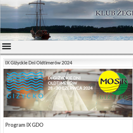
IX Giżyckie Dni Oldtimerów 2024
IX GIŻYCKIE DNI
OLDTIMERÓW
28 - 30 CZERWCA 2024
Program IX GDO