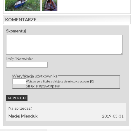
KOMENTARZE
Skomentuj
Imię i Nazwisko
Weryfikacja użytkownika
Wpisz w pole liczbę znajdującą się między znaczkami
|X|
:
2489|X|1437|X|46737|33484
Na sprzedaz?
Maciej Mienciuk
2019-03-31