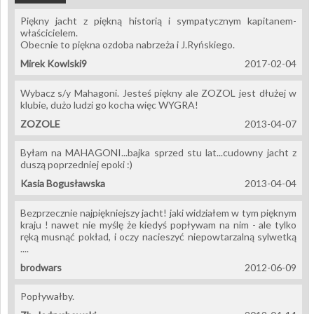
Piękny jacht z piękną historią i sympatycznym kapitanem-
właścicielem.
Obecnie to piękna ozdoba nabrzeża i J.Ryńskiego.
Mirek Kowlski9
2017-02-04
Wybacz s/y Mahagoni. Jesteś piękny ale ZOZOL jest dłużej w
klubie, dużo ludzi go kocha więc WYGRA!
ZOZOLE
2013-04-07
Byłam na MAHAGONI...bajka sprzed stu lat...cudowny jacht z
duszą poprzedniej epoki :)
Kasia Bogusławska
2013-04-04
Bezprzecznie najpiękniejszy jacht! jaki widziałem w tym pięknym
kraju ! nawet nie myślę że kiedyś popływam na nim - ale tylko
ręką musnąć pokład, i oczy nacieszyć niepowtarzalną sylwetką
....
brodwars
2012-06-09
Popływałby.