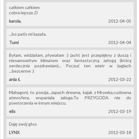
całkiem całkiem
cobra lepsza ,D
karola.
2012-04-05
...bo patis mi kazała.
Tumi
2012-04-04
Byłam, widziałam, pływałam :) jacht jest przepiękny z duszą i
niesamowitym klimatem oraz fantastyczną załogą (którą
serdecznie pozdrawiam)... Poczuć ten wiatr w żaglach
...bezcenne :)
ania ś.
2012-03-22
Mahagoni, to poezja...zapach drewna, kajak z Mrowka,cudowna
atmosfera, wspaniala zaloga.To PRZYGODA nie do
powtorzenia w innym miejscu.
elis
2012-03-19
Daję swój głos
LYNX
2012-03-18