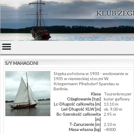
S/Y MAHAGONI
Stępka położona w 1903 - wodowanie w
1905 w niemieckiej stoczni W.
Kriegermann Pihelsdorf Spandau w
Berlinie.
Klasa
Tourenkreuzer
Ożaglowanie [typ]
kuter gaflowy
Lc-Długość całkowita [m]
13.10 m
Lwl-Długość KLW [m]
ok. 9.00 m
Bc-Szerokość całkowita
2.95 m
[m]
T-Zanurzenie [m]
2.10 m
Masa własna [kg]
~8000