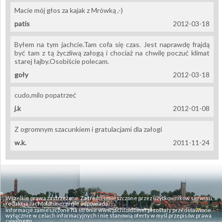
Macie mój głos za kajak z Mrówką ,-)
patis
2012-03-18
Byłem na tym jachcie.Tam cofa się czas. Jest naprawdę frajdą
być tam z tą życzliwą załogą i chociaż na chwilę poczuć klimat
starej łajby.Osobiście polecam.
goły
2012-03-18
cudo,milo popatrzeć
j.k
2012-01-08
Z ogromnym szacunkiem i gratulacjami dla załogi
w.k.
2011-11-24
Wszelkie prawa zastrzeżone. Za treści umieszczone przez użytkowników serwisu,
redakcja Jachtoldtimer.pl nie odpowiada.
Informacje zamieszczone na stronie www.jachtoldtimer.pl zostały przedstawione
wyłącznie w celach informacyjnych i nie stanowią oferty w myśl przepisów prawa
cywilnego.