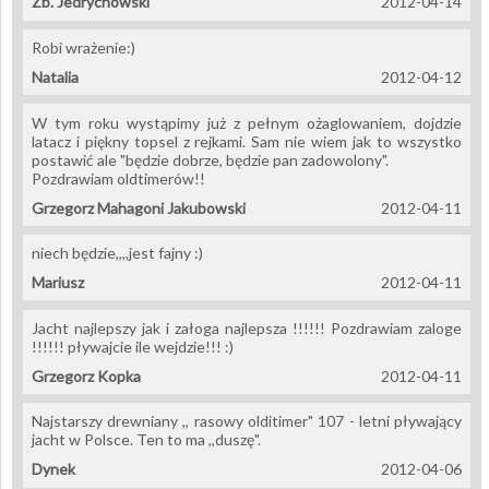
Zb. Jedrychowski
2012-04-14
Robi wrażenie:)
Natalia
2012-04-12
W tym roku wystąpimy już z pełnym ożaglowaniem, dojdzie
latacz i piękny topsel z rejkami. Sam nie wiem jak to wszystko
postawić ale "będzie dobrze, będzie pan zadowolony".
Pozdrawiam oldtimerów!!
Grzegorz Mahagoni Jakubowski
2012-04-11
niech będzie,,,,jest fajny :)
Mariusz
2012-04-11
Jacht najlepszy jak i załoga najlepsza !!!!!! Pozdrawiam zaloge
!!!!!! pływajcie ile wejdzie!!! :)
Grzegorz Kopka
2012-04-11
Najstarszy drewniany ,, rasowy olditimer" 107 - letni pływający
jacht w Polsce. Ten to ma ,,duszę".
Dynek
2012-04-06