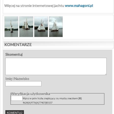
Więcej na stronie internetowej jachtu
www.mahagoni.pl
KOMENTARZE
Skomentuj
Imię i Nazwisko
Weryfikacja użytkownika
Wpisz w pole liczbę znajdującą się między znaczkami
|X|
:
9624|X|9776|X|77407|85157