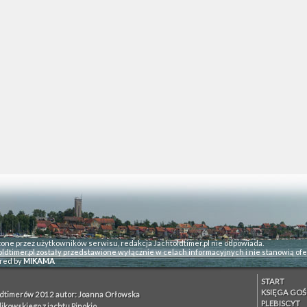
zone przez użytkowników serwisu, redakcja Jachtoldtimer.pl nie odpowiada.
ldtimer.pl zostały przedstawione wyłącznie w celach informacyjnych i nie stanowią ofe
red by
MIKAMA
START
KSIĘGA GOŚ
ldtimerów 2012 autor: Joanna Orłowska
PLEBISCYT
likowskiego z jachtu Pinokio