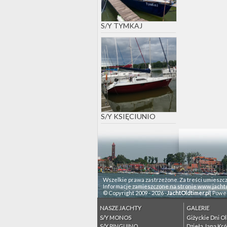
S/Y TYMKAJ
S/Y KSIĘCIUNIO
Wszelkie prawa zastrzeżone. Za treści umieszc
Informacje zamieszczone na stronie www.jachto
© Copyright 2009 - 2026 -
JachtOldtimer.pl
| Powe
NASZE JACHTY
GALERIE
S/Y MONOS
Giżyckie Dni O
S/Y PINGUINO
Dzieła Jana Kró