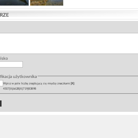
RZE
wisko
ikacja użytkownika
Wpisz w pole liczbę znajdującą się między znaczkami
|X|
:
4507|X|6628|X|719|83898