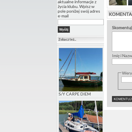
aktualne informacje z
życia klubu. Wpisz w
pole poniżej swój adres
KOMENTA
e-mail
Skomentuj
Zobacz też...
Imię i Naz
Weryf
S/Y CARPE DIEM