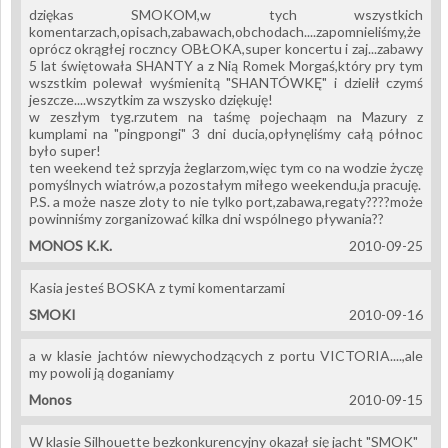
dziękas SMOKOM,w tych wszystkich
komentarzach,opisach,zabawach,obchodach....zapomnieliśmy,że
oprócz okrągłej roczncy OBŁOKA,super koncertu i zaj...zabawy
5 lat świętowała SHANTY a z Nią Romek Morgaś,który pry tym
wszstkim polewał wyśmienitą "SHANTÓWKĘ" i dzielił czymś
jeszcze....wszytkim za wszysko dziękuję!
w zeszłym tyg.rzutem na taśmę pojechaąm na Mazury z
kumplami na "pingpongi" 3 dni ducia,opłynęliśmy całą północ
było super!
ten weekend też sprzyja żeglarzom,więc tym co na wodzie życzę
pomyślnych wiatrów,a pozostałym miłego weekendu,ja pracuję.
P.S. a może nasze zloty to nie tylko port,zabawa,regaty????może
powinniśmy zorganizować kilka dni wspólnego pływania??
MONOS K.K.
2010-09-25
Kasia jesteś BOSKA z tymi komentarzami
SMOKI
2010-09-16
a w klasie jachtów niewychodzących z portu VICTORIA....,ale
my powoli ją doganiamy
Monos
2010-09-15
W klasie Silhouette bezkonkurencyjny okazał się jacht "SMOK"