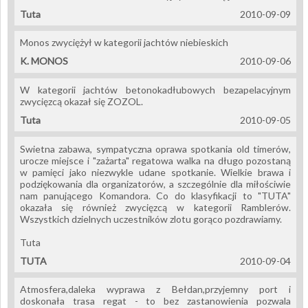
Tuta
2010-09-09
Monos zwyciężył w kategorii jachtów niebieskich
K. MONOS
2010-09-06
W kategorii jachtów betonokadłubowych bezapelacyjnym
zwycięzcą okazał się ZOZOL.
Tuta
2010-09-05
Swietna zabawa, sympatyczna oprawa spotkania old timerów,
urocze miejsce i "zażarta" regatowa walka na długo pozostaną
w pamięci jako niezwykle udane spotkanie. Wielkie brawa i
podziękowania dla organizatorów, a szczególnie dla miłościwie
nam panującego Komandora. Co do klasyfikacji to "TUTA"
okazała się również zwycięzcą w kategorii Ramblerów.
Wszystkich dzielnych uczestników zlotu gorąco pozdrawiamy.
Tuta
TUTA
2010-09-04
Atmosfera,daleka wyprawa z Bełdan,przyjemny port i
doskonała trasa regat - to bez zastanowienia pozwala