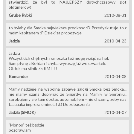
stwierdzić, że był to NAJLEPSZY dotychczasowy zlot
oldtimerów!
Grube Rybki
2010-08-31
to bylaby dla Smoka najwieksza predkosc :D Przedyskutuje to z
moim kapitanem :P Dzieki za propozycje
Jadzia
2010-04-23
Jadziu
Wszystkich chętnych i smoczka też mogę wziąć na hol.
Sam płynę z Bełdan i chyba wyruszę już we czwartek.
Obłok ma silnik 75 KM ! ! !
Komandor
2010-04-08
Mamy nadzieje na wspolna zabawe zalogi Smoka bez Smoka...
nie mamy szans doplynac ze Sniardw na Mamry w Sierpniu..
sprobujemy sie tam dostac automobilem - nie chcemy, zeby nas
taaaaaka impreza ominela! :D Do zobaczenia
Jadzia (SMOK)
2010-04-07
"Monos" też będzie
pozdrawiam