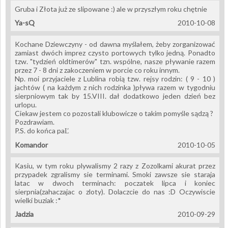
Gruba i Złota już ze slipowane :) ale w przyszłym roku chętnie
Ya-sQ
2010-10-08
Kochane Dziewczyny - od dawna myślałem, żeby zorganizować
zamiast dwóch imprez czysto portowych tylko jedną. Ponadto
tzw. "tydzień oldtimerów" tzn. wspólne, nasze pływanie razem
przez 7 - 8 dni z zakoczeniem w porcie co roku innym.
Np. moi przyjaciele z Lublina robią tzw. rejsy rodzin: ( 9 - 10 )
jachtów ( na każdym z nich rodzinka )pływa razem w tygodniu
sierpniowym tak by 15.VIII. dał dodatkowo jeden dzień bez
urlopu.
Ciekaw jestem co pozostali klubowicze o takim pomyśle sądzą ?
Pozdrawiam.
P.S. do końca paĽ
Komandor
2010-10-05
Kasiu, w tym roku plywalismy 2 razy z Zozolkami akurat przez
przypadek zgralismy sie terminami. Smoki zawsze sie staraja
latac w dwoch terminach: poczatek lipca i koniec
sierpnia(zahaczajac o zloty). Dolaczcie do nas :D Oczywiscie
wielki buziak :*
Jadzia
2010-09-29