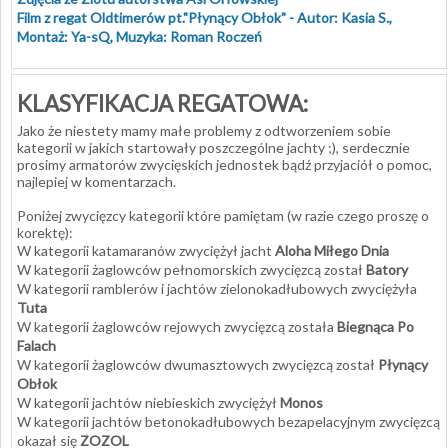
Film z regat Oldtimerów pt."Płynący Obłok" - Autor: Kasia S.,
Montaż: Ya-sQ, Muzyka: Roman Roczeń
KLASYFIKACJA REGATOWA:
Jako że niestety mamy małe problemy z odtworzeniem sobie
kategorii w jakich startowały poszczególne jachty ;), serdecznie
prosimy armatorów zwycięskich jednostek bądź przyjaciół o pomoc,
najlepiej w komentarzach.
Poniżej zwycięzcy kategorii które pamiętam (w razie czego proszę o
korektę):
W kategorii katamaranów zwyciężył jacht
Aloha Miłego Dnia
W kategorii żaglowców pełnomorskich zwycięzcą został
Batory
W kategorii ramblerów i jachtów zielonokadłubowych zwyciężyła
Tuta
W kategorii żaglowców rejowych zwycięzcą została
Biegnąca Po
Falach
W kategorii żaglowców dwumasztowych zwycięzcą został
Płynący
Obłok
W kategorii jachtów niebieskich zwyciężył
Monos
W kategorii jachtów betonokadłubowych bezapelacyjnym zwycięzcą
okazał się
ZOZOL