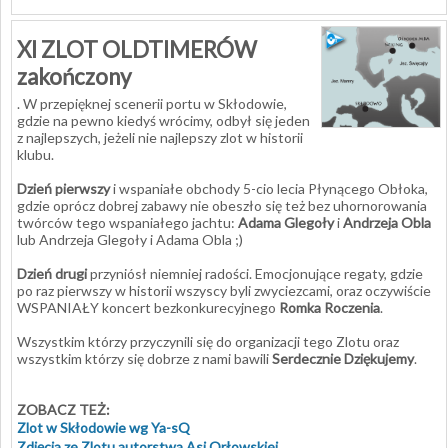
XI ZLOT OLDTIMERÓW
zakończony
. W przepięknej scenerii portu w Skłodowie,
gdzie na pewno kiedyś wrócimy, odbył się jeden
z najlepszych, jeżeli nie najlepszy zlot w historii
klubu.
Dzień pierwszy
i wspaniałe obchody 5-cio lecia Płynącego Obłoka,
gdzie oprócz dobrej zabawy nie obeszło się też bez uhornorowania
twórców tego wspaniałego jachtu:
Adama Glegoły
i
Andrzeja Obla
lub Andrzeja Glegoły i Adama Obla ;)
Dzień drugi
przyniósł niemniej radości. Emocjonujące regaty, gdzie
po raz pierwszy w historii wszyscy byli zwyciezcami, oraz oczywiście
WSPANIAŁY koncert bezkonkurecyjnego
Romka Roczenia
.
Wszystkim którzy przyczynili się do organizacji tego Zlotu oraz
wszystkim którzy się dobrze z nami bawili
Serdecznie Dziękujemy
.
ZOBACZ TEŻ:
Zlot w Skłodowie wg Ya-sQ
Zdjęcia ze Zlotu autorstwa Asi Orłowskiej