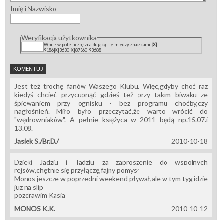
Imię i Nazwisko
Weryfikacja użytkownika
Wpisz w pole liczbę znajdującą się między znaczkami
|X|
:
9186|X|3630|X|87960|93688
Jest też trochę fanów Waszego Klubu. Więc,gdyby choć raz
kiedyś chcieć przycupnąć gdzieś też przy takim biwaku ze
śpiewaniem przy ognisku - bez programu choćby,czy
nagłośnień. Miło było przeczytać,że warto wrócić do
"wędrowniaków". A pełnie księżyca w 2011 będą np.15.07.i
13.08.
Jasiek S./Br.D./
2010-10-18
Dzieki Jadziu i Tadziu za zaproszenie do wspolnych
rejsów,chętnie się przyłączę,fajny pomysł
Monos jeszcze w poprzedni weekend pływał,ale w tym tyg idzie
juz na slip
pozdrawim Kasia
MONOS K.K.
2010-10-12