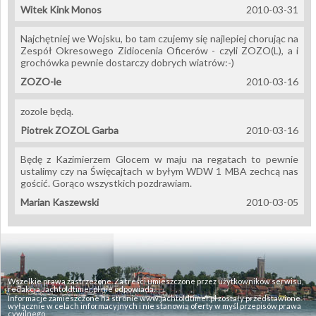
Witek Kink Monos
2010-03-31
Najchętniej we Wojsku, bo tam czujemy się najlepiej chorując na
Zespół Okresowego Zidiocenia Oficerów - czyli ZOZO(L), a i
grochówka pewnie dostarczy dobrych wiatrów:-)
ZOZO-le
2010-03-16
zozole będą.
Piotrek ZOZOL Garba
2010-03-16
Będę z Kazimierzem Glocem w maju na regatach to pewnie
ustalimy czy na Święcajtach w byłym WDW 1 MBA zechcą nas
gościć. Gorąco wszystkich pozdrawiam.
Marian Kaszewski
2010-03-05
Wszelkie prawa zastrzeżone. Za treści umieszczone przez użytkowników serwisu,
redakcja Jachtoldtimer.pl nie odpowiada.
Informacje zamieszczone na stronie www.jachtoldtimer.pl zostały przedstawione
wyłącznie w celach informacyjnych i nie stanowią oferty w myśl przepisów prawa
cywilnego.