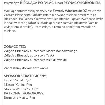
zwyciężyła
BIEGNĄCA PO FALACH
, nad
PŁYNĄCYM OBŁOKIEM
.
Wielką popularnością cieszyły się
Zawody Wioslarskie DZ
, w którch
Załoga Płynącego Obłoka zajęła pierwsze miejsce przed załogą
Biegnącej Po Falach. Oczy wszystkich biesiadujących zwrócone były
jednak w stronę załogi skaładającej się z samych pięknych Dam (z
wyjątkiem sternika), która zająła, z tego co pamiętam, wysokie 4
miejsce.
ZOBACZ TEŻ:
Zdjęcia z Biesiady autorstwa Maćka Bossowskiego
Zdjęcia z Biesiady autorstwa YasQ
Zdjęcia z Biesiady autorstwa Asi Orłowskiej
Zapraszamy do komentowania.
SPONSOR STRATEGICZNY:
Hotel "Zamek Ryn"
Miasto i Gmina Ryn
Stanica Wodna "STOK"
PATRONAT HONOROWY:
Burmistrz Miasta Ryn