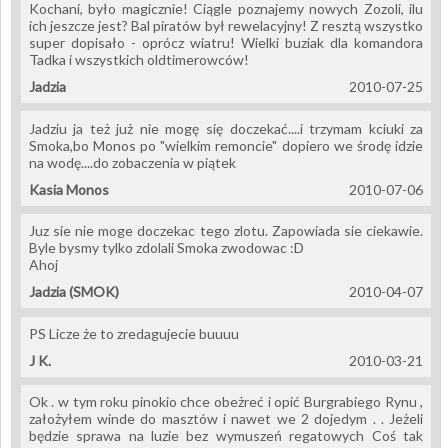
Kochani, było magicznie! Ciągle poznajemy nowych Zozoli, ilu
ich jeszcze jest? Bal piratów był rewelacyjny! Z resztą wszystko
super dopisało - oprócz wiatru! Wielki buziak dla komandora
Tadka i wszystkich oldtimerowców!
Jadzia
2010-07-25
Jadziu ja też już nie mogę się doczekać....i trzymam kciuki za
Smoka,bo Monos po "wielkim remoncie" dopiero we środę idzie
na wodę....do zobaczenia w piątek
Kasia Monos
2010-07-06
Juz sie nie moge doczekac tego zlotu. Zapowiada sie ciekawie.
Byle bysmy tylko zdolali Smoka zwodowac :D
Ahoj
Jadzia (SMOK)
2010-04-07
PS Licze że to zredagujecie buuuu
J K.
2010-03-21
Ok . w tym roku pinokio chce obeżreć i opić Burgrabiego Rynu ,
założyłem winde do masztów i nawet we 2 dojedym . . Jeżeli
będzie sprawa na luzie bez wymuszeń regatowych Coś tak