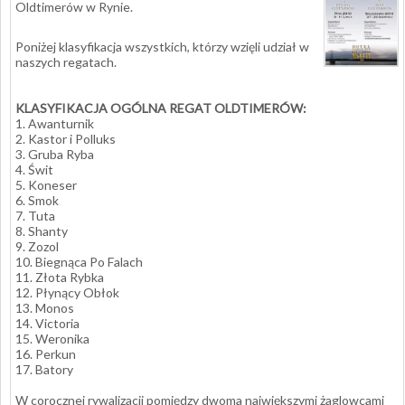
Oldtimerów w Rynie.
Poniżej klasyfikacja wszystkich, którzy wzięli udział w
naszych regatach.
KLASYFIKACJA OGÓLNA REGAT OLDTIMERÓW:
1. Awanturnik
2. Kastor i Polluks
3. Gruba Ryba
4. Świt
5. Koneser
6. Smok
7. Tuta
8. Shanty
9. Zozol
10. Biegnąca Po Falach
11. Złota Rybka
12. Płynący Obłok
13. Monos
14. Victoria
15. Weronika
16. Perkun
17. Batory
W corocznej rywalizacji pomiędzy dwoma największymi żaglowcami