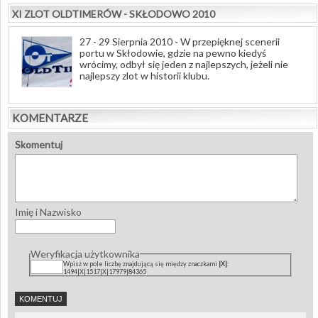
XI ZLOT OLDTIMERÓW - SKŁODOWO 2010
27 - 29 Sierpnia 2010 - W przepięknej scenerii
portu w Skłodowie, gdzie na pewno kiedyś
wrócimy, odbył się jeden z najlepszych, jeżeli nie
najlepszy zlot w historii klubu.
KOMENTARZE
Skomentuj
Imię i Nazwisko
Weryfikacja użytkownika
Wpisz w pole liczbę znajdującą się między znaczkami
|X|
:
1494|X|1517|X|17979|84365