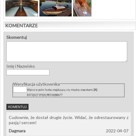
KOMENTARZE
Skomentuj
Imię i Nazwisko
Weryfikacja użytkownika
Wpisz w pole liczbę znajdującą się między znaczkami
|X|
:
8372|X|7195|X|98514|88677
Cudownie, że dostał drugie życie. Widać, że odrestaurowany z
pasją i sercem!
Dagmara
2022-04-07