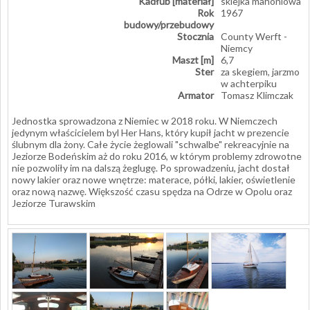
Kadłub [materiał]
sklejka mahoniowa
Rok
1967
budowy/przebudowy
Stocznia
County Werft -
Niemcy
Maszt [m]
6,7
Ster
za skegiem, jarzmo
w achterpiku
Armator
Tomasz Klimczak
Jednostka sprowadzona z Niemiec w 2018 roku. W Niemczech
jedynym właścicielem byl Her Hans, który kupił jacht w prezencie
ślubnym dla żony. Całe życie żeglowali "schwalbe" rekreacyjnie na
Jeziorze Bodeńskim aż do roku 2016, w którym problemy zdrowotne
nie pozwoliły im na dalszą żeglugę. Po sprowadzeniu, jacht dostał
nowy lakier oraz nowe wnętrze: materace, półki, lakier, oświetlenie
oraz nową nazwę. Większość czasu spędza na Odrze w Opolu oraz
Jeziorze Turawskim