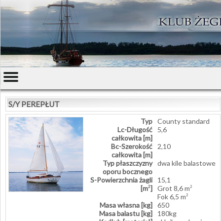
S/Y PEREPŁUT
Typ
County standard
Lc-Długość
5,6
całkowita [m]
Bc-Szerokość
2,10
całkowita [m]
Typ płaszczyzny
dwa kile balastowe
oporu bocznego
S-Powierzchnia żagli
15,1
[m
]
Grot 8,6 m
2
2
Fok 6,5 m
2
Masa własna [kg]
650
Masa balastu [kg]
180kg