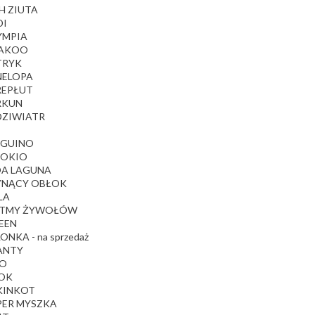
H ZIUTA
DI
YMPIA
TAKOO
TRYK
NELOPA
REPŁUT
RKUN
DZIWIATR
NGUINO
NOKIO
OA LAGUNA
ŁYNĄCY OBŁOK
LA
YTMY ŻYWOŁÓW
EEN
ONKA - na sprzedaż
HANTY
TO
MOK
UKINKOT
PER MYSZKA