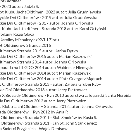
chtOldtimer
 2023 autor: Jadzia S.
lot Klubu JachtOldtimer - 2022 autor: Julia Grudniewska
życkie Dni Oldtimerów - 2019 autor: Julia Grudniewska
ckie Dni Oldtimerów - 2017 autor: Joanna Orłowska
t Klubu Jachtoldtimer - Stranda 2018 autor: Karol Ortyński
rodziny Kazia Gloca
Karoliny Michalczyk z XVIII Zlotu
ot Oldtimerów Stranda 2016
dtimerów Stranda 2015 autor: Karina Dytko
ckie Dni Oldtimerów 2015 autor: Marian Kaszewski
dtimerów Stranda 2014 autor: Joanna Orłowska
 parada na III GDO 2014 autor: Waldemar Niemyjski
yckie Dni Oldtimerów 2014 autor: Marian Kaszewski
yckie Dni Oldtimerów 2014 autor: Piotr Grzegorz Mądrach
t Oldtimerów Stranda 2013 - autor: Załoga Grubej Ryby
ckie Dni Oldtimerów 2013 autor: Jerzy Pietrowicz
 z X Biesiady Oldtimerów - Ryn 2013 autorstwa załogantki jachtu Nereid
kie Dni Oldtimerów 2012 autor: Jerzy Pietrowicz
ot Klubu JachtOldtimer – Stranda 2012 autor: Joanna Orłowska
iada Oldtimerów – Ryn 2012 by Ania P.
t Oldtimerów- Stranda 2011 - Ślub Smoków by Kasia S.
t Oldtimerów- Stranda 2011 - Jan St. John Stankiewicz
a Śmierci Przyjaciela - Wojek Denisow