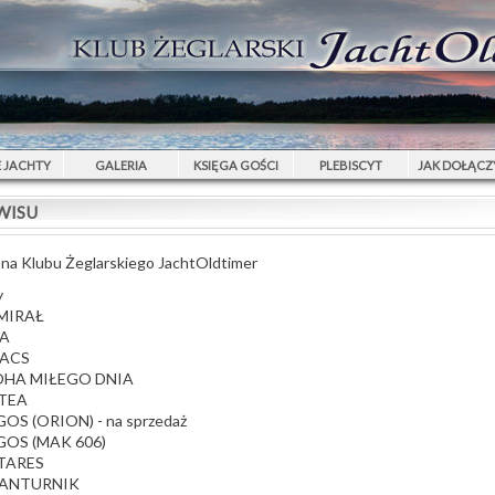
 JACHTY
GALERIA
KSIĘGA GOŚCI
PLEBISCYT
JAK DOŁĄCZ
WISU
na Klubu Żeglarskiego JachtOldtimer
y
MIRAŁ
SA
FACS
OHA MIŁEGO DNIA
OTEA
GOS (ORION) - na sprzedaż
GOS (MAK 606)
TARES
WANTURNIK