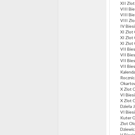
XII Zlo
VIII Bi
VIII Bi
VIII Z
IV Bies
XI Zlot
XI Zlot
XI Zlot
VII Bie
VII Bie
VII Bie
VII Bie
Kalenda
Rocznica
Okartow
X Zlot 
VI Bies
X Zlot 
Dzieła 
VI Bies
Kuter 
Zlot Ol
Dziewic
V Biesi