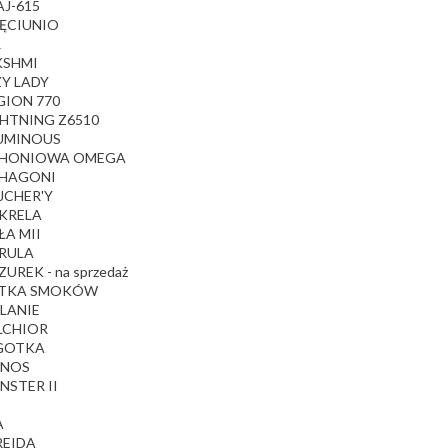
AJ-615
IĘCIUNIO
R
KSHMI
ZY LADY
GION 770
GHTNING Z6510
OUMINOUS
AHONIOWA OMEGA
AHAGONI
JCHER'Y
AKRELA
ŁA MII
ARULA
ZUREK - na sprzedaż
ATKA SMOKÓW
LANIE
LCHIOR
IGOTKA
ONOS
NSTER II
A
REIDA