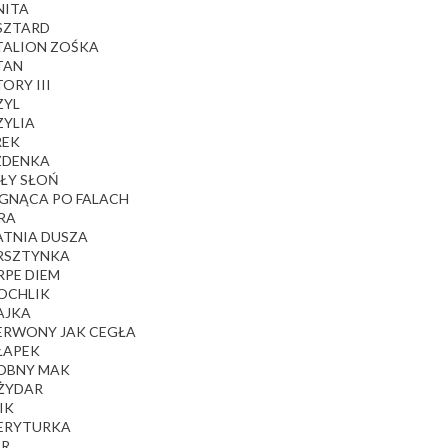
NITA
ASZTARD
ATALION ZOŚKA
TAN
TORY III
ZYL
ZYLIA
REK
EZDENKA
AŁY SŁOŃ
EGNĄCA PO FALACH
RA
ATNIA DUSZA
URSZTYNKA
RPE DIEM
HOCHLIK
AJKA
ZERWONY JAK CEGŁA
ŁAPEK
ROBNY MAK
UŻYDAR
IK
MERYTURKA
IR