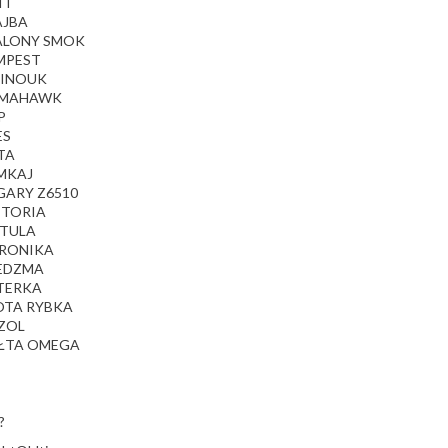
IT
AJBA
ZALONY SMOK
EMPEST
HINOUK
OMAHAWK
P
ES
TA
YMKAJ
GARY Z6510
CTORIA
STULA
ERONIKA
IEDZMA
ITERKA
OTA RYBKA
OZOL
ÓŁTA OMEGA
?