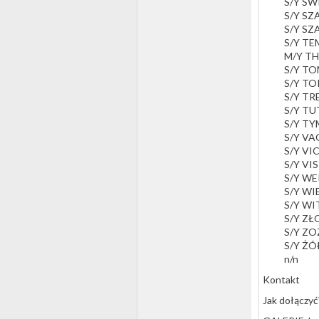
S/Y ŚW
S/Y SZ
S/Y S
S/Y T
M/Y T
S/Y T
S/Y TO
S/Y TR
S/Y TU
S/Y T
S/Y VA
S/Y VI
S/Y VI
S/Y W
S/Y W
S/Y W
S/Y ZŁ
S/Y Z
S/Y Ż
n/n
Kontakt
Jak dołączyć