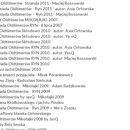
t Oldtimerów- Stranda 2011 - Maciej Bossowski
esiada Oldtimerów - Ryn 2011 - autor: Asia Orłowska
esiada Oldtimerów – Ryn 2011 - Maciej Bossowski
lot Oldtimerów MIKOŁAJKI 2007
iada Oldtimerów RYN - 8 lipca 2007
 Oldtimerów Skłodowo 2010 - autor: Asia Orłowska
 Oldtimerów Skłodowo 2010 - autor: Ya-sQ
 Oldtimerów Skłodowo 2010
siada Oldtimerów RYN 2010 - autor: Asia Orłowska
siada Oldtimerów RYN 2010 - autor: YasQ
siada Oldtimerów RYN 2010 - autor: Maciej Bossowski
siada Oldtimerów RYN 2010
rz JachtOldtimer 2010
 śmierci przyjaciela - Mirek Porankiewicz
o Zimą - Radosław Sieńczuk
Oldtimerów - Mikołajki 2009 - Adam Radzikowski
iada Oldtimerów - RYN 2009
Oldtimerów by JasQ - Mikołajki 2009
Jana Królikowskiego z jachtu Pinokio
iada Oldtimerów - Ryn 2009 + film o Zozolu
Gaflowy Sławka Orłowskiego
dtimerów Mikołajki 2008 by JasQ
zy Rejs Smoka
ada Oldtimerów RYN 2008