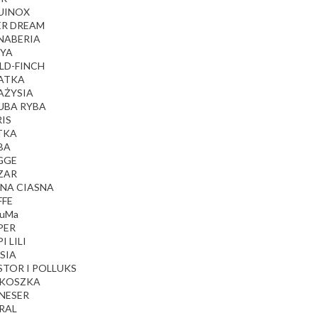
QUINOX
ER DREAM
NABERIA
EYA
LD-FINCH
RATKA
AŻYSIA
UBA RYBA
RIS
TKA
BA
GGE
ZAR
SNA CIASNA
FFE
JuMa
PER
I LILI
SIA
STOR I POLLUKS
OKOSZKA
ONESER
RAL