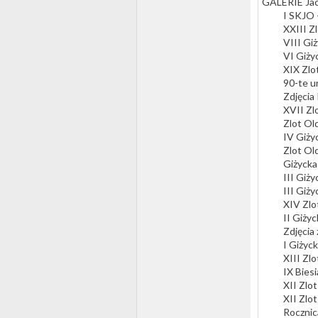
GALERIE Ja
I SKJO -
XXIII Z
VIII Gi
VI Giży
XIX Zlo
90-te u
Zdjęcia 
XVII Zl
Zlot Ol
IV Giży
Zlot Ol
Giżycka
III Giż
III Giż
XIV Zlo
II Giży
Zdjęcia
I Giżyc
XIII Zl
IX Bies
XII Zlo
XII Zlo
Rocznic