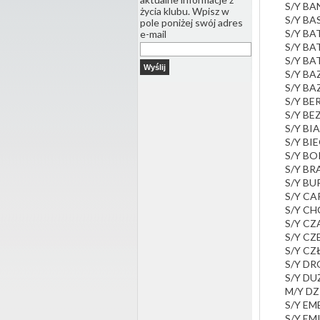
S/Y BA
życia klubu. Wpisz w
S/Y B
pole poniżej swój adres
S/Y B
e-mail
S/Y BA
S/Y BA
S/Y BA
S/Y BA
S/Y BE
S/Y B
S/Y BI
S/Y BI
S/Y BO
S/Y BR
S/Y B
S/Y CA
S/Y C
S/Y CZ
S/Y C
S/Y CZ
S/Y D
S/Y D
M/Y DZ
S/Y E
S/Y EM