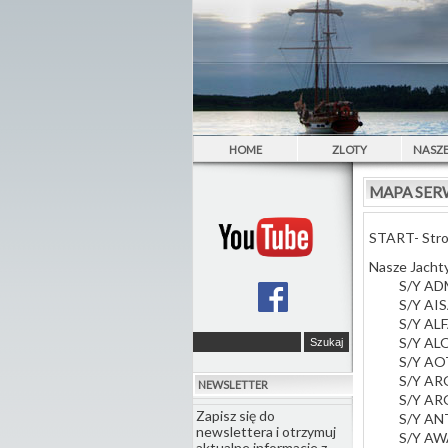
HOME
ZLOTY
NASZE
MAPA SER
START- Stro
Nasze Jacht
S/Y AD
S/Y AI
S/Y AL
S/Y AL
S/Y A
S/Y AR
NEWSLETTER
S/Y AR
Zapisz się do
S/Y AN
newslettera i otrzymuj
S/Y A
aktualne informacje z